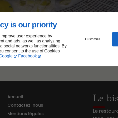
cy is our priority
notre site permet à chacun d’accéder plus facilement à n
 plus inclusif, en respectant les meilleures pratiques d’ac
 improve user experience by
Customize
nt and ads, as well as analyzing
sé notre site pour réduire notre empreinte numérique.
ng social networks functionalities. By
you consent to the use of Cookies
allier performance, responsabilité et accessibilité.
Google
Facebook
.
Le bi
Accueil
Contactez-nous
Le restaur
Mentions légales
pour une c