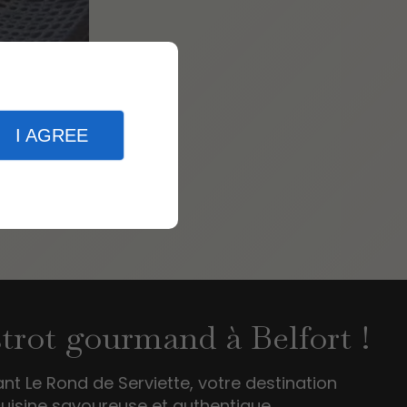
os services
cessibilité
I AGREE
strot gourmand à Belfort !
ant Le Rond de Serviette, votre destination
uisine savoureuse et authentique