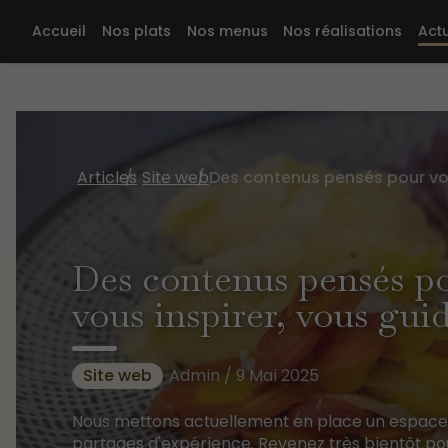
Accueil
Nos plats
Nos menus
Nos réalisations
Actu
Articles
Site web
Des contenus pensés po
vous inspirer, vous gui
Site web
Admin / 9 Mai 2025
Nous mettons actuellement en place un espace d
partages d'expérience. Revenez très bientôt pou