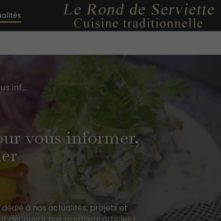
alités
Des contenus pensés pour vous informer, vous inspirer, vous guider
ur vous informer,
der
édié à nos actualités, projets et
r découvrir nos premiers articles !